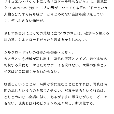
サミュエル・ベケットによる「ゴドーを待ちながら」は、荒地に
立つ1本の木のそばで、2人の男が、やってくる筈のゴドーという
人物をひたすら待ち続け、とりとめのない会話を繰り返してい
く、何も起きない物語だ。
さしずめ自分にとっての荒地に立つ1本の木とは、碓氷峠を越える
絹の道、シルクロードだったと言えるかもしれない。
シルクロード沿いの都市から都市へと歩く。
カメラという機械が写し出す、灰色の痕跡とノイズ。未だ本物の
幻視する天使も、やせたカウボーイも現れない。大量の痕跡とノ
イズはどこに届くかもわからない。
物語るということが、時間が前に進むことだとすれば、写真は時
間の流れというものを感じさせない。写真を撮るという行為は、
とりとめのない会話に似て、あるがままに撮りながらも、どこで
もない、現実とは別のビジョンを延々写し、断片化する。