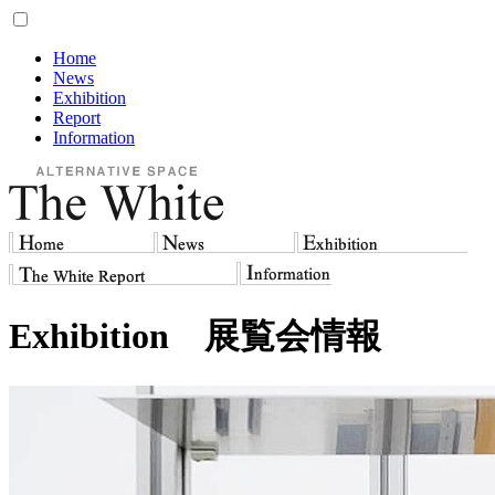
Home
News
Exhibition
Report
Information
E
xhibition
展覧会情報