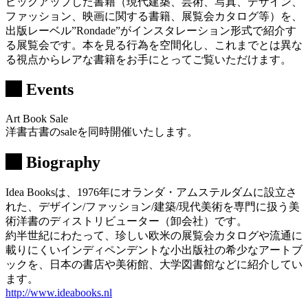
ピックアップした書籍（現代建築、芸術、写真、デザイン、
ファッション、映画に関する書籍、展覧会カタログ等）を、
出版レーベル”Rondade”がインスタレーション形式で紹介す
る展覧会です。本を見る行為を空間化し、これまでとは異な
る視点からレアな書籍をお手にとってご覧いただけます。
Events
Art Book Sale
洋書古書のsaleを同時開催いたします。
Biography
Idea Booksは、1976年にオランダ・アムステルダムに設立さ
れた、デザイン/ファッション/建築/現代美術を専門に扱う美
術洋書のディストリビューター（卸会社）です。
約半世紀にわたって、珍しい欧米の展覧会カタログや流通に
載りにくいインディペンデントな小出版社の希少なアートブ
ックを、日本の書店や美術館、大学図書館などに紹介してい
ます。
http://www.ideabooks.nl